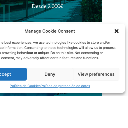
Desde 2.000€
Manage Cookie Consent
Cerramiento de cristal de
he best experiences, we use technologies like cookies to store and/or
e information. Consenting to these technologies will allow us to process
seguridad
 browsing behaviour or unique IDs on this site. Not consenting or
 consent, may adversely affect certain features and functions.
Desde 2.000€
ccept
Deny
View preferences
Política de Cookies
Política de protección de datos
Cerramiento de aislamiento
acústico