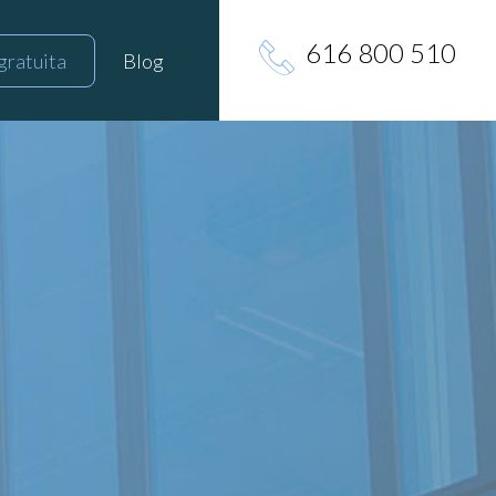
616 800 510
gratuita
Blog