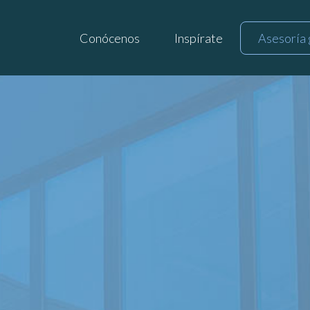
Conócenos
Inspírate
Asesoría 