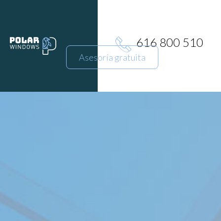
Conócenos
Inspírate
616 800 510
Asesoría gratuita
Blog