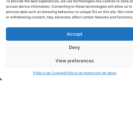
To provide the best experiences, we use technologies like cookies to store a
access device information. Consenting to these technologies will allow us to
process data such as browsing behaviour or unique IDs on this site. Not cons
or withdrawing consent, may adversely affect certain features and functions.
Accept
Deny
View preferences
Política de Cookies
Política de protección de datos
Más de 30 años de
saber
hacer
,
con la garantía de